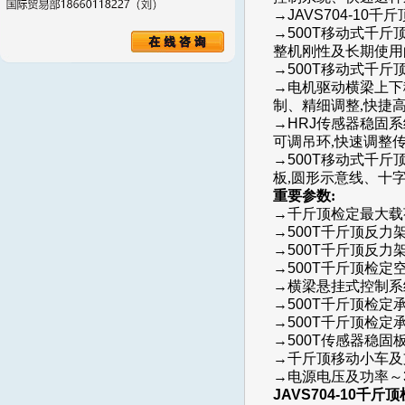
→JAVS704-10千
→500T
移动式千斤
整机刚性及长期使用
→500T
移动式千斤顶
→
电机驱动横梁上下
制、精细调整
,快捷
→HRJ
传感器稳固系
可调吊环,快速调整
→500T
移动式千斤
板,圆形示意线、十
重要参数:
→
千斤顶
检定最大载
→500T
千斤顶反力
→500T
千斤顶反力
→500T
千斤顶
检定
→横梁
悬挂式控制系
→500T
千斤顶
检定承
→500T
千斤顶
检定
→500T传感器稳固板
→
千斤顶
移动小车及
→电源电压及功率～380
JAVS704-10千