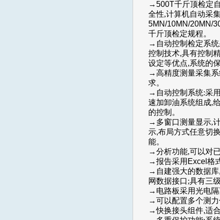
→500T千斤顶检定
全性,
计算机
自动
采
5MN/10MN/20MN
千斤顶检定规程
。
→自动控制检定系统采用
控制技术,具有控制
设定等优点,系统的保压精
→高精度测量采集系
求。
→自动
控制系统:
采用
速加卸油
系统组成
,
的控制。
→
多窗口测量显示,
示,布局方式任意切
能
。
→
分析功能,可以对
→
报告采用
Exce
→
自建强大的数据库
网数据接口;具有三
→电路板采用光电隔
→可以配置多个测力
→快换接头组件,适