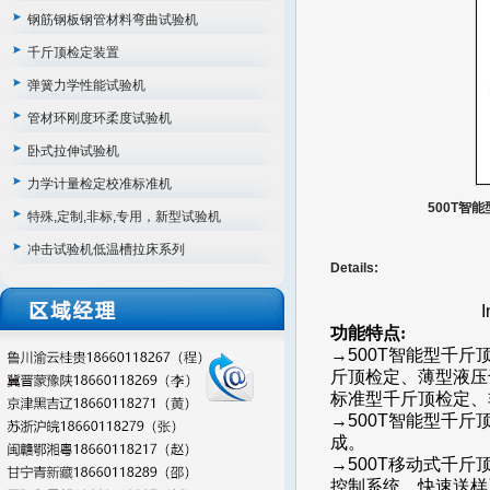
钢筋钢板钢管材料弯曲试验机
千斤顶检定装置
弹簧力学性能试验机
管材环刚度环柔度试验机
卧式拉伸试验机
力学计量检定校准标准机
500T智能型千
特殊,定制,非标,专用，新型试验机
冲击试验机低温槽拉床系列
Details:
I
功能特点:
→500T智能型
千斤
斤顶
检定
、薄型液压
标准型
千斤顶检定
、
→500T智能型
千斤
成。
→500T
移动式千斤
控制系统
、快速
送样