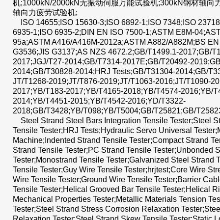
机;1000kN/2000kN无振动伺服万能试验机;300kN钢材轴向力
轴向力疲劳试验机;
ISO 14655;ISO 15630-3;ISO 6892-1;ISO 7348;ISO 23718;
6935-1;ISO 6935-2;DIN EN ISO 7500-1;ASTM E8M-04;AS
95a;ASTM A416/A416M-2012a;ASTM A882/A882M;BS EN 1
G3536;JIS G3137;AS NZS 4672.2;GB/T1499.1-2017;GB/T
2017;JGJ/T27-2014;GB/T7314-2017E;GB/T20492-2019;GB
2014;GB/T30828-2014;HRJ Tests;GB/T31304-2014;GB/T3
JT/T1268-2019;JT/T876-2019;JT/T1063-2016;JT/T1090-20
2017;YB/T183-2017;YB/T4165-2018;YB/T4574-2016;YB/T
2014;YB/T4451-2015;YB/T4542-2016;YD/T3322-
2018;GB/T3428;YB/T098;YB/T5004;GB/T25821;GB/T2582
Steel Strand Steel Bars Integration Tensile Tester;Steel St
Tensile Tester;HRJ Tests;Hydraulic Servo Universal Tester;M
Machine;Indented Strand Tensile Tester;Compact Strand Te
Strand Tensile Tester;PC Strand Tensile Tester;Unbonded S
Tester;Monostrand Tensile Tester;Galvanized Steel Strand 
Tensile Tester;Guy Wire Tensile Tester;hrjtest;Core Wire St
Wire Tensile Tester;Ground Wire Tensile Tester;Barrier Cabl
Tensile Tester;Helical Grooved Bar Tensile Tester;Helical R
Mechanical Properties Tester;Metallic Materials Tension Tes
Tester;Steel Strand Stress Corrosion Relaxation Tester;Ste
Relaxation Tester;Steel Strand Skew Tensile Tester;Static 