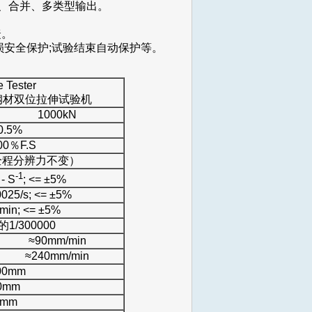
单独、合并、多类型输出。
捷。
损安全保护;试验结束自动保护等。
e Tester
钢绞线钢材双位拉伸试验机
1000kN
0.5%
0％F.S
S（全程分辨力不变）
-1
- S
; <= ±5%
025/s; <= ±5%
min; <= ±5%
/300000
≈90mm/min
≈240mm/min
00mm
0mm
0mm