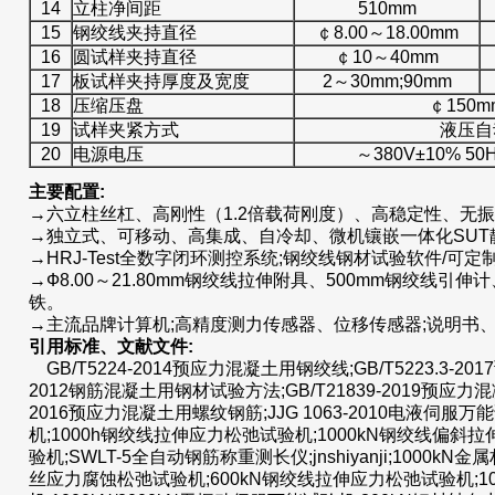
14
立柱净间距
510mm
15
钢绞线夹持直径
￠8.00～18.00mm
16
圆试样夹持直径
￠10～40mm
17
板试样夹持厚度及宽度
2～30mm;90mm
18
压缩压盘
￠150
19
试样夹紧方式
液压自
20
电源电压
～380V±10% 
主要配置
:
→六立柱丝杠、高刚性（1.2倍载荷刚度）、高稳定性、无
→独立式、可移动、高集成、自冷却、微机镶嵌一体化SUT
→HRJ-Test全数字闭环测控系统;钢绞线钢材试验软件/可
→Ф8.00～21.80mm钢绞线拉伸附具、500mm钢绞线引
铁。
→主流品牌计算机;高精度测力传感器、位移传感器;说明书
引用标准、文献文件:
GB/T5224-2014预应力混凝土用钢绞线;GB/T5223.3-20
2012钢筋混凝土用钢材试验方法;GB/T21839-2019预应力混
2016预应力混凝土用螺纹钢筋;JJG 1063-2010电液伺服
机;1000h钢绞线拉伸应力松弛试验机;1000kN钢绞线偏斜拉
验机;SWLT-5全自动钢筋称重测长仪;jnshiyanji;1000k
丝应力腐蚀松弛试验机;600kN钢绞线拉伸应力松弛试验机;1