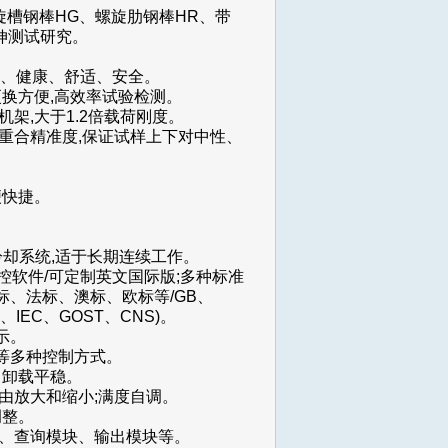
旋槽钢棒HG、螺旋肋钢棒HR、带
拉伸测试研究。
效、健康、舒适、安全。
更换方便,高效率试验检测。
架,大于1.2倍载荷刚度。
线重合精准度,保证试样上下对中性、
。
便快捷。
冷却系统,适于长期连续工作。
测控软件/可定制英文国际版;多种标准
、法标、澳标、欧标等/GB、
R、IEC、GOST、CNS)。
示。
等多种控制方式。
、卸载平稳。
由放大和缩小;满度自调。
调整。
块、查询模块、输出模块等。