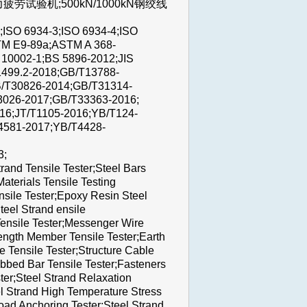
疲劳试验机;500kN/1000kN钢绞线
ISO 6934-3;ISO 6934-4;ISO
TM E9-89a;ASTM A 368-
0002-1;BS 5896-2012;JIS
1499.2-2018;GB/T13788-
/T30826-2014;GB/T31314-
3026-2017;GB/T33363-2016;
16;JT/T1105-2016;YB/T124-
4581-2017;YB/T4428-
3;
rand Tensile Tester;Steel Bars
aterials Tensile Testing
nsile Tester;Epoxy Resin Steel
teel Strand ensile
Tensile Tester;Messenger Wire
rength Member Tensile Tester;Earth
e Tensile Tester;Structure Cable
ibbed Bar Tensile Tester;Fasteners
ter;Steel Strand Relaxation
el Strand High Temperature Stress
Load Anchoring Tester;Steel Strand