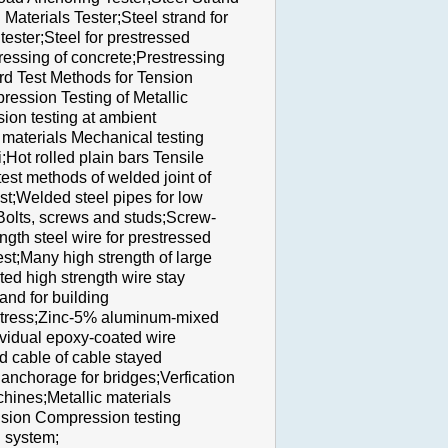
Materials Tester;Steel strand for
tester;Steel for prestressed
ressing of concrete;Prestressing
ard Test Methods for Tension
ression Testing of Metallic
ion testing at ambient
 materials Mechanical testing
;Hot rolled plain bars Tensile
test methods of welded joint of
est;Welded steel pipes for low
-Bolts, screws and studs;Screw-
ngth steel wire for prestressed
est;Many high strength of large
ed high strength wire stay
rand for building
restress;Zinc-5% aluminum-mixed
ividual epoxy-coated wire
nd cable of cable stayed
anchorage for bridges;Verfication
hines;Metallic materials
Tension Compression testing
g system;