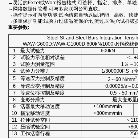
→灵活的Excel或Word报告格式,可选择、指定、排序、
→网络数据库管理,可与多家联网公司直联。
→操作提示和向导功能;试验结束自动返回,智能、高效、快
→多重保护功能:试验力过载溢流保护;过流过压保护;试样破
重要参数:
Steel Strand Steel Bars Integration Tensil
WAW-G600D;WAW-G1000D;600kN/1000kN
1
最大试验力
600kN
2
试验力示值相对误差
<= ±
3
试验力测量范围
1％～10
4
试验力分辨力
1/300000F.
2
5
等速应力控制及精度
2～60 N/mm
6
等速应变控制及精度
0.00025/s～0.0
7
等速位移控制及精度
0.5～50 mm/
8
变形分辨力
最大变形量的1
9
活塞最大移动速度
≈100mm/min
10
横梁移动速度
≈300mm/min
11
拉伸试验空间
＞11
12
压缩试验空间
≈80
13
工作活塞行程
25