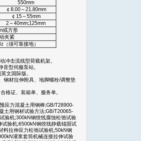
550mm
￠8.00～21.80mm
￠15～55mm
2～40mm;125mm
mm或方形
动夹紧
50Hz（须可靠接地）
振动冲击流线型荷载机架。
静音型伺服泵站。
定制英文国际版。
伸计、钢材拉伸附具、地脚螺栓/调整垫
、合格证、装箱单、服务单。
17预应力混凝土用钢棒;GB/T28900-
凝土用钢材试验方法;GB/T20065-
万能试验机;300kN钢绞线腐蚀松弛试验
伸试验机;6500kN钢绞线静载锚固试
N金属材料拉伸应力松弛试验机;50kN钢
000kN灌浆套筒机械连接拉伸试验