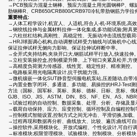
→PCB预应力混凝土钢棒、预应力混凝土用光圆钢棒P、螺
肋钢棒R、CRB650/CRB800/CRB970冷轧带肋钢筋力学
重要特点:
→人体工程学设计,机宜人、人适机,符合人-机-环境系统,高
→钢绞线拉伸与金属材料拉伸一体化集成,多功能试验;附具
→六柱丝杠结构,高刚性、高稳定性、无振动冲击流线型载荷机
→HRJ球面调心机构,自动调整试样受力轴线与试验机中心
保证拉伸试样无侧向力影响、保证拉伸试样断中率。
→全开式夹持结构,夹块开口大,钢筋试样平行放入,快速拉伸
→立柱安装操控盒,控制横梁升降、上下钳口夹紧及松开,方
→高精度负荷测力传感器、线性宽、稳定性好、精准测控。
→电路板采用光电隔离设计,抗干扰能力强。
→微机镶嵌一体化SUT静音型伺服电机泵站,压差随动,自带
→内置全数字闭环、多通道、多功能、易操控的HRJ-Test
方法（国标、国军标、英标、美标、德标、日标、意标、俄标
GJB、ISO、JIS、ASTM、DIN、BS、NF、EN、AS、NB
→试验过程的自动控制、数据采集、处理、分析、存储及显
→载荷自动保持、应力、应变控制、循环控制及自编程控制
→控制模式智能设置,控制方式之间无冲击、平滑切换,加载
→过程再现和数据再分析、曲线放大、比较、遍历;曲线可自
→操控软件,采用模块化、开放式编程、个性化设计,可自行
→标准模块;权限管理模块、试验模块、控制模块、分析模