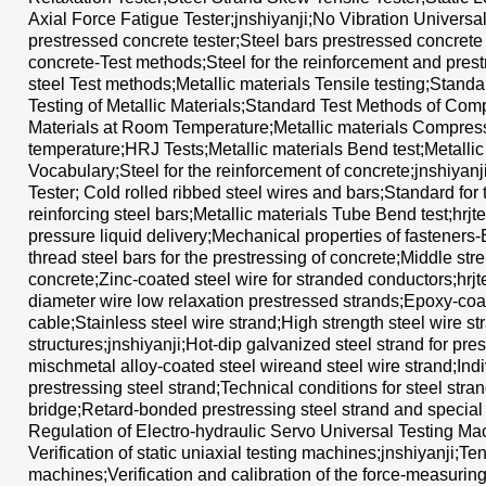
Axial Force Fatigue Tester;jnshiyanji;No Vibration Universal 
prestressed concrete tester;Steel bars prestressed concrete 
concrete-Test methods;Steel for the reinforcement and prest
steel Test methods;Metallic materials Tensile testing;Stand
Testing of Metallic Materials;Standard Test Methods of Comp
Materials at Room Temperature;Metallic materials Compress
temperature;HRJ Tests;Metallic materials Bend test;Metallic
Vocabulary;Steel for the reinforcement of concrete;jnshiyanji
Tester; Cold rolled ribbed steel wires and bars;Standard for 
reinforcing steel bars;Metallic materials Tube Bend test;hrjt
pressure liquid delivery;Mechanical properties of fasteners
thread steel bars for the prestressing of concrete;Middle stre
concrete;Zinc-coated steel wire for stranded conductors;hrjt
diameter wire low relaxation prestressed strands;Epoxy-coat
cable;Stainless steel wire strand;High strength steel wire st
structures;jnshiyanji;Hot-dip galvanized steel strand for p
mischmetal alloy-coated steel wireand steel wire strand;Ind
prestressing steel strand;Technical conditions for steel stra
bridge;Retard-bonded prestressing steel strand and special 
Regulation of Electro-hydraulic Servo Universal Testing Mac
Verification of static uniaxial testing machines;jnshiyanji;
machines;Verification and calibration of the force-measurin