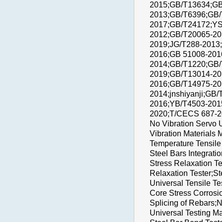
2015;GB/T13634;GB
2013;GB/T6396;GB/
2017;GB/T24172;YS
2012;GB/T20065-20
2019;JG/T288-2013
2016;GB 51008-201
2014;GB/T1220;GB/T
2019;GB/T13014-20
2016;GB/T14975-20
2014;jnshiyanji;GB
2016;YB/T4503-201
2020;T/CECS 687-20
No Vibration Servo U
Vibration Materials 
Temperature Tensile 
Steel Bars Integrati
Stress Relaxation Te
Relaxation Tester;St
Universal Tensile Te
Core Stress Corrosi
Splicing of Rebars;N
Universal Testing Ma