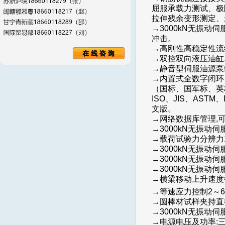
屈服承载力测试、极
拉伸残余变形测定、
→3000kN无振动
冲击。
→高刚性高稳定性流
→双控双向液压油缸
→静音型伺服油源泵
→内置式全数字闭环、
（国标、国军标、英
ISO、JIS、ASTM
文版。
→网络数据库管理,
→3000kN无振动伺服
→载荷试验力分辨力1/3
→3000kN无振动伺
→3000kN无振动伺
→3000kN无振动伺
→横梁移动上升速度≈19
→等速应力控制2～60
→圆棒材试样夹持直径￠
→3000kN无振动伺服
→电源电压及功率:三相五