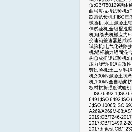
仪;GB/T5012
曲强度抗折试验机;
跌落试验机;FIBC
试验机;水工混凝土
伸试验机;全级配混
机;电缆夹机械应力9
变速箱差速器总成试验
试验机;电气化铁路
机;锚杆轴力锚固混
构总成扭矩试验机;自
压力旋动扭矩自攻性
劳试验机;土工材料
机;300kN混凝土
机;100kN全自动浆
板材抗折强度试验机
ISO 6892-1;ISO 689
8491;ISO 8492;ISO 
3;ISO 10065;ISO 
A269/A269M-08;AST
2019;GB/T246-2017;
2017;GB/T1499.2-2
2017;hrjtest;GB/T2