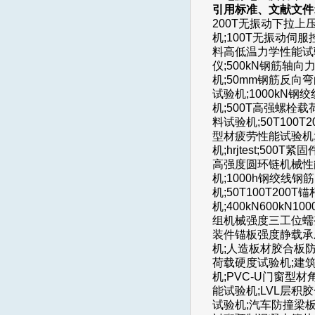
引用标准、文献文件
200T无振动下拉上
机;100T无振动伺服
料高低温力学性能试验
仪;500kN钢筋轴
机;50mm钢筋反向
试验机;1000kN
机;500T高强螺栓
料试验机;50T100
型材疲劳性能试验机;
机;hrjtest;5
高强度圆环链机械性能
机;1000h钢绞线
机;50T100T20
机;400kN600k
组机械强度三工位蠕
装件锚板强度静载承
机;人造板材胶合板
荷载硬度试验机;建
机;PVC-U门窗型
能试验机;LVL层积
试验机;汽车防撞梁板