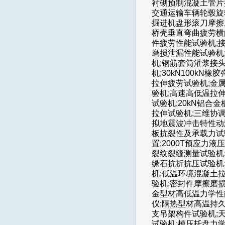
衬砌预制混凝土管片抗
交通运输车辆轮毂旋
掘进机盘形滚刀摩擦
桥壳垂直弯曲疲劳横
件疲劳性能试验机;
磨损泄漏性能试验机
机;钢筋套筒灌浆接
机;30kN100kN
拉伸疲劳试验机;金
验机;高速高低温拉
试验机;20kN铝
拉伸试验机;三维协
拟地震波冲击特性动激
板抗裂性及承载力试验
置;2000T预应力
裂纹裂缝测量试验机;
缘石抗折抗压试验机
机;低温环境混凝土拉
验机;密封件摩擦磨
金型材高低温力学性能
仪;隔热型材高温持久
支吊架构件试验机;
试验机;模压托盘力